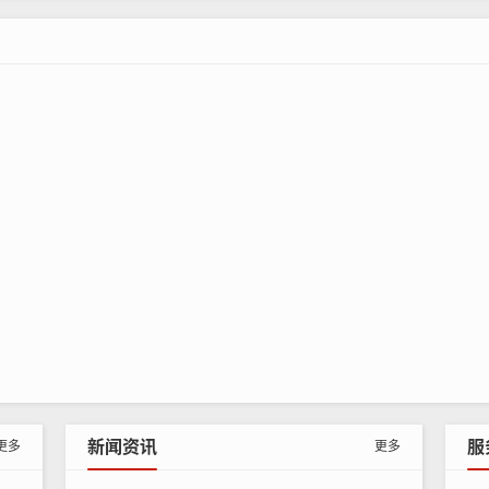
树脂
引发剂
促进剂
稀释剂
脂）
0-15
100
2-4
1-4
—
树脂）
0-10
2-4
1-4
100
树脂）
0-10
树脂）
—
新闻资讯
服
更多
更多