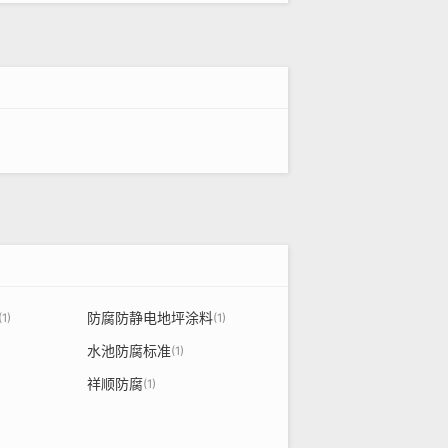
参数
≤4
≤24
≤1
≥2H
40通过
3㎜通过
防腐防静电地坪涂料
(1)
(1)
≤0.03
水池防腐标准
(1)
祥顺防腐
8小时无变化
(1)
7天无变化