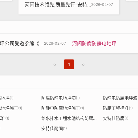
目
河间技术领先,质量先行-安特佳防腐地坪公司受邀参编《给水排水工程水池结构防腐防水技术规程》国家团体标准
2026-02-07
表干
实干
结构防腐防水技术规程》国家团体标准
河间防腐防静电地坪
2026-02-07
（级）
硬度
‹‹
1
››
击性
腐地坪
防腐防静电地坪漆
防静电防腐地坪漆
(1)
(1)
g/500R，失重g）
电地坪施工
防静电防腐地坪施工
防腐工程标准
(1)
(1)
(1)
标准
给水排水工程水池结构防腐防水技术规程
安特佳防腐
性
4
(1)
(1)
(1)
安特佳耐固
)
(1)
%硫酸