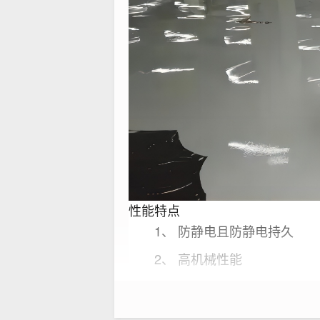
性能特点
1、 防静电且防静电持久
2、 高机械性能
3、 平整光亮
4、 耐化学腐蚀