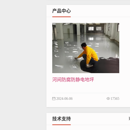
5、 使用寿命长
产品中心
材料配比
材料名称
打底料（乙烯基酯树
隔离层
厚玻璃钢
1mm
导电砂浆料（乙烯基酯
导电铜
箔
河间防腐防静电地坪
面层
导电胶泥料（乙烯基酯
导电罩面层（乙烯基酯
2024-06-06
17565
技术指标
技术支持