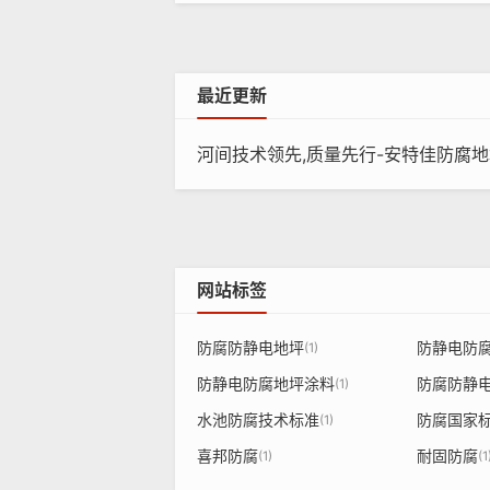
项
干燥时
间
最近更新
河间技术领先,质量先行-安特佳防腐地坪公司受邀参编《给水排水工程水池
附着力
铅笔
耐冲
网站标签
柔韧性
防腐防静电地坪
防静电防
(1)
耐磨性
（750
防静电防腐地坪涂料
防腐防静
(1)
水池防腐技术标准
防腐国家
耐水
(1)
喜邦防腐
耐固防腐
(1)
(1
耐30